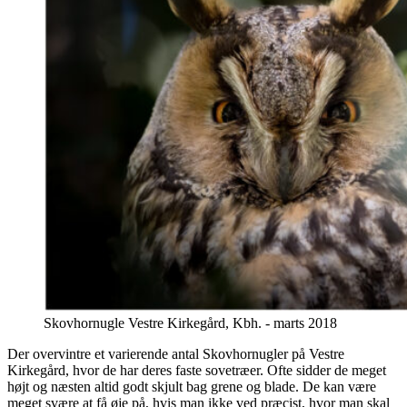
Skovhornugle Vestre Kirkegård, Kbh. - marts 2018
Der overvintre et varierende antal Skovhornugler på Vestre
Kirkegård, hvor de har deres faste sovetræer. Ofte sidder de meget
højt og næsten altid godt skjult bag grene og blade. De kan være
meget svære at få øje på, hvis man ikke ved præcist, hvor man skal