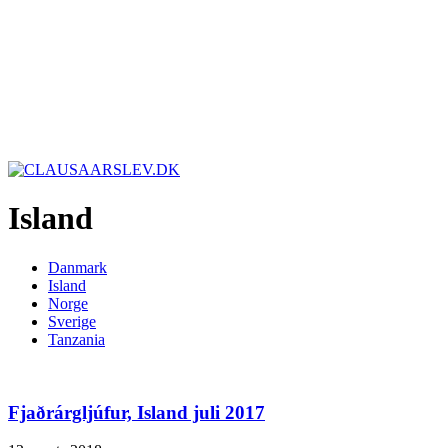
Island
Danmark
Island
Norge
Sverige
Tanzania
Fjaðrárgljúfur, Island juli 2017