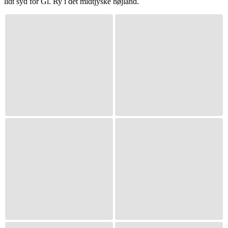
lidt syd for Gl. Ry i det midtjyske højland.